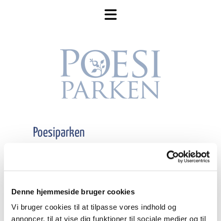
Poesiparken
Frederikshavn Byfond administrerer
Poesiparken.
Poesiparken blev etableret i november
Denne hjemmeside bruger cookies
2017- og er inspireret af Frederikshavns
Vi bruger cookies til at tilpasse vores indhold og
venskabsby Larvik.
annoncer, til at vise dig funktioner til sociale medier og til