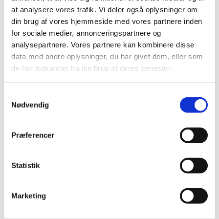
Poesiparken er poesi, vers og citater,
at analysere vores trafik. Vi deler også oplysninger om
som du kan se rundt omkring i vores by.
din brug af vores hjemmeside med vores partnere inden
Du finder værkerne på gavle, bygninger,
for sociale medier, annonceringspartnere og
trapper, i belædninger og mange andre
analysepartnere. Vores partnere kan kombinere disse
steder. Det er kultur i øjenhøjde og poesi
data med andre oplysninger, du har givet dem, eller som
på "Frederikshavnsk".
de har indsamlet fra din brug af deres tjenester.
Læs mere på
Poesiparkens hjemmeside
Samtykkevalg
Poesiparkens venner
Nødvendig
I juni 2025 blev Poesiparkens Venner
Præferencer
stiftet. Det er en privat forening hvis
formål er:
Statistik
at understøtte Poesiparken
at udbrede kendskabet til
Poesiparken
Marketing
at arrangere aktiviteter hvor
poesien er tænkt ind