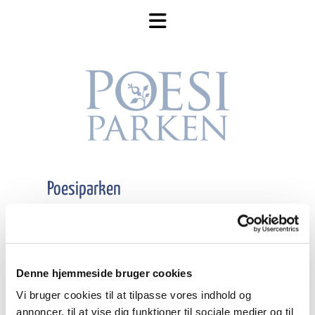
Poesiparken
Frederikshavn Byfond administrerer
Poesiparken.
Poesiparken blev etableret i november
Denne hjemmeside bruger cookies
2017- og er inspireret af Frederikshavns
Vi bruger cookies til at tilpasse vores indhold og
venskabsby Larvik.
annoncer, til at vise dig funktioner til sociale medier og til