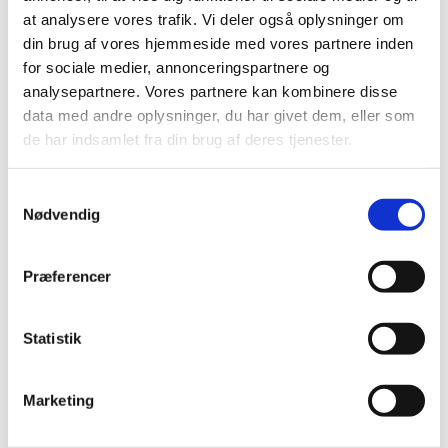
Poesiparken er poesi, vers og citater,
at analysere vores trafik. Vi deler også oplysninger om
som du kan se rundt omkring i vores by.
din brug af vores hjemmeside med vores partnere inden
Du finder værkerne på gavle, bygninger,
for sociale medier, annonceringspartnere og
trapper, i belædninger og mange andre
analysepartnere. Vores partnere kan kombinere disse
steder. Det er kultur i øjenhøjde og poesi
data med andre oplysninger, du har givet dem, eller som
på "Frederikshavnsk".
de har indsamlet fra din brug af deres tjenester.
Læs mere på
Poesiparkens hjemmeside
Samtykkevalg
Poesiparkens venner
Nødvendig
I juni 2025 blev Poesiparkens Venner
Præferencer
stiftet. Det er en privat forening hvis
formål er:
Statistik
at understøtte Poesiparken
at udbrede kendskabet til
Poesiparken
Marketing
at arrangere aktiviteter hvor
poesien er tænkt ind