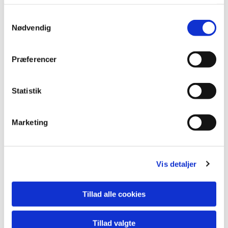
Vil du vide mere, kan du downloade vores folder til højre.
Samtykkevalg
Nødvendig
Download folderen her
Præferencer
Den grønne løber (folder)
Statistik
Marketing
Vis detaljer
Tillad alle cookies
Tillad valgte