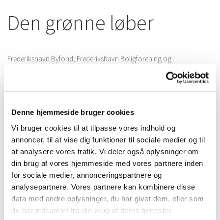
Den grønne løber
Frederikshavn Byfond, Frederikshavn Boligforening og
Boligforeningen Vesterport har i 2011 sat fokus på nordbyen, da den
vil gennemgå en større forandring i de kommende år.
Boligforeningen Vesterport etablerer nye boliger ved Gl. Skagensvej,
der er vokset nye kvarterer op omkring Stjernen, Gartnerbo trænger
Denne hjemmeside bruger cookies
til et løft, og området ved Maskinhallen og Teglgården skal forandres.
Vi bruger cookies til at tilpasse vores indhold og
annoncer, til at vise dig funktioner til sociale medier og til
Med "den grønne løber" sætter vi fokus på et helt byområde på en
gang. Det giver mulighed for at skabe en harmonisk
at analysere vores trafik. Vi deler også oplysninger om
sammenhængende bydel med sin helt egen identitet.
din brug af vores hjemmeside med vores partnere inden
for sociale medier, annonceringspartnere og
Den 27. august 2011 stod der et telt i hvert område, hvor alle var
analysepartnere. Vores partnere kan kombinere disse
velkomne til at komme med deres bud på, hvordan man kan skabe
data med andre oplysninger, du har givet dem, eller som
sammenhæng mellem Frederikshavn nordby og midtbyen.
de har indsamlet fra din brug af deres tjenester.