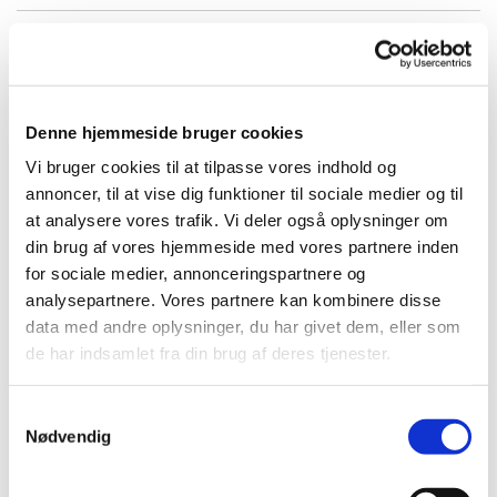
Strandvej 104
Denne hjemmeside bruger cookies
Det elegante hus på Strandvej 104 er af hensyn til blandt andet terræn
Vi bruger cookies til at tilpasse vores indhold og
og udsigten mod Kattegat sammensat af flere bygningskroppe med
annoncer, til at vise dig funktioner til sociale medier og til
varieret højde og drøjde.Samspillet med klitterne giver huset karakter
at analysere vores trafik. Vi deler også oplysninger om
af, at det ligesom ”vokser” ud af terrænet med en spændende
din brug af vores hjemmeside med vores partnere inden
fremtoning, som gør det helt forskelligt fra de mere gængse
for sociale medier, annonceringspartnere og
rektangulære 1-plans huse. Det er et både iøjnefaldende og
analysepartnere. Vores partnere kan kombinere disse
spændende byggeri, som er tildelt et diplom.
data med andre oplysninger, du har givet dem, eller som
de har indsamlet fra din brug af deres tjenester.
Samtykkevalg
Nødvendig