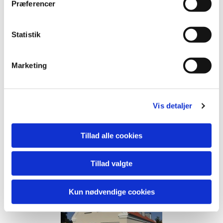
Præferencer
Statistik
Præmiering 2020
Marketing
Vis detaljer
Plakette – Nørgaardsvej
68 Strandby
Tillad alle cookies
Tillad valgte
Kun nødvendige cookies